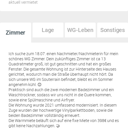
aktuell vermietet
Lage
WG-Leben
Sonstiges
Zimmer
Ich suche zum 18.07. einen Nachmieter/Nachmieterin für mein
schönes WG Zimmer. Dein zukünftiges Zimmer ist ca 13
Quadratmeter groß, ist gut geschnitten und hat ein großes
Fenster. Die gesamte Wohnung ist zur Hinterseite des Hauses
gerichtet, wodurch man die Straße überhaupt nicht hört. Da
sich unsere WG im Souterrain befindet, bleibt es im Sommer
angenehm kühl. 😊
Praktisch sind auch die zwei modernen Badezimmer und ein
Waschtrockner, sodass wir uns nicht in die Quere kommen,
sowie eine Spülmaschine und Airfryer.
Die Wohnung wurde 2021 umfassend modernisiert. In diesem
Zuge wurden der hochwertige Vinylparkettboden, sowie die
beiden Badezimmer vollständig erneuert.
Die Warmmiete beläuft sich auf eine fixe Miete von 398€ und es
gibt keine Nachzahlungen. 🤝