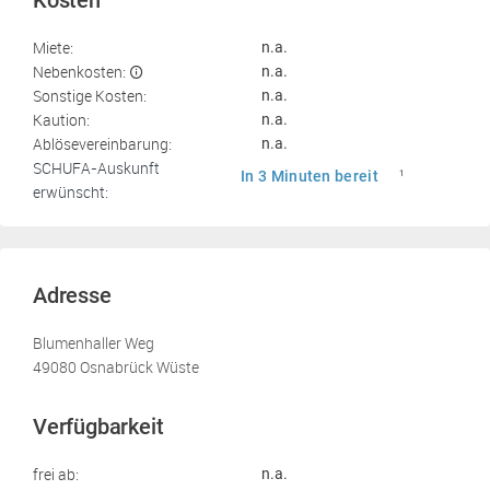
Kosten
Miete:
n.a.
Nebenkosten:
n.a.
Sonstige Kosten:
n.a.
Kaution:
n.a.
Ablösevereinbarung:
n.a.
SCHUFA-Auskunft
In 3 Minuten bereit
1
erwünscht:
Adresse
Blumenhaller Weg
49080 Osnabrück Wüste
Verfügbarkeit
frei ab:
n.a.