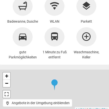
Badewanne, Dusche
WLAN
Parkett
gute
1 Minute zu Fuß
Waschmaschine
,
Parkmöglichkeiten
entfernt
Keller
+
−
Angebote in der Umgebung einblenden
Leaflet
| ©
OpenStreetMap