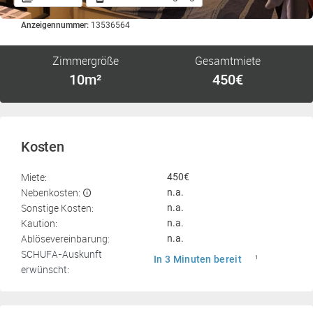
Anzeigennummer:
13536564
Zimmergröße
Gesamtmiete
10m²
450€
Kosten
Miete:
450€
Nebenkosten:
n.a.
Sonstige Kosten:
n.a.
Kaution:
n.a.
Ablösevereinbarung:
n.a.
SCHUFA-Auskunft
In 3 Minuten bereit
1
erwünscht: