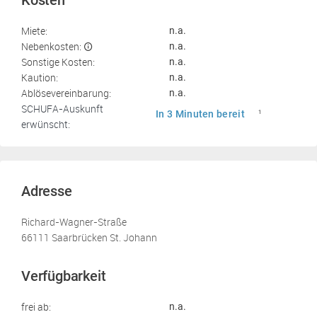
Kosten
Miete:
n.a.
Nebenkosten:
n.a.
Sonstige Kosten:
n.a.
Kaution:
n.a.
Ablösevereinbarung:
n.a.
SCHUFA-Auskunft
In 3 Minuten bereit
1
erwünscht:
Adresse
Richard-Wagner-Straße
66111 Saarbrücken St. Johann
Verfügbarkeit
frei ab:
n.a.