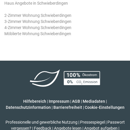
Haus Angebote in Schwieberdingen
2-Zimmer Wohnung Schwieberdingen
3-Zimmer Wohnung Schwieberdingen
4-Zimmer Wohnung Schwieberdingen
Möblierte Wohnung Schwieberdingen
Hilfebereich
|
Impressum
|
AGB
|
Mediadaten
|
Datenschutzinformation
|
Barrierefreiheit
|
Cookie-Einstellungen
Professionelle und gewerbliche Nutzung
|
Pressespiegel
|
Passwort
vergessen?
|
Feedback
|
Angebote lesen
|
Angebot aufgeben
|