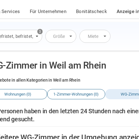
 Services
Für Unternehmen
Bonitätscheck
Anzeige i
3
fristet
,
befristet
,
Übernachtung
Größe
Miete
-Zimmer in Weil am Rhein
ebote in allen Kategorien in Weil am Rhein
Wohnungen (0)
1-Zimmer-Wohnungen (0)
WG-Zimme
Personen haben in den letzten 24 Stunden nach ein
end gesucht.
eitere WG-Zimmer in der Umgebung anzei