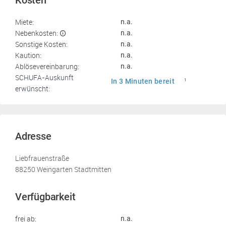
Kosten
Miete:
n.a.
Nebenkosten:
n.a.
Sonstige Kosten:
n.a.
Kaution:
n.a.
Ablösevereinbarung:
n.a.
SCHUFA-Auskunft
In 3 Minuten bereit
1
erwünscht:
Adresse
Liebfrauenstraße
88250 Weingarten Stadtmitten
Verfügbarkeit
frei ab:
n.a.