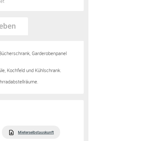
tet
eben
, Bücherschrank, Garderobenpanel
le, Kochfeld und Kühlschrank.
hrradabstellräume.
Mieterselbstauskunft