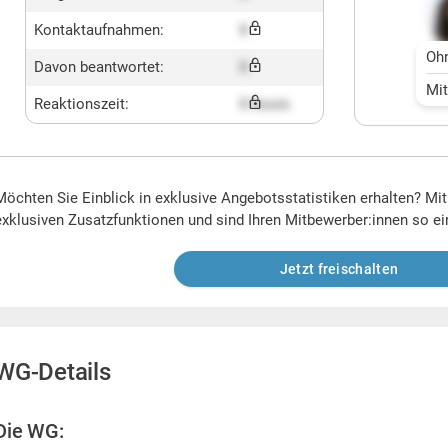
Kontaktaufnahmen:
X
Oh
Davon beantwortet:
X
Mi
Reaktionszeit:
X hours
Möchten Sie Einblick in exklusive Angebotsstatistiken erhalten? Mi
exklusiven Zusatzfunktionen und sind Ihren Mitbewerber:innen so ei
Jetzt freischalten
WG-Details
Die WG: