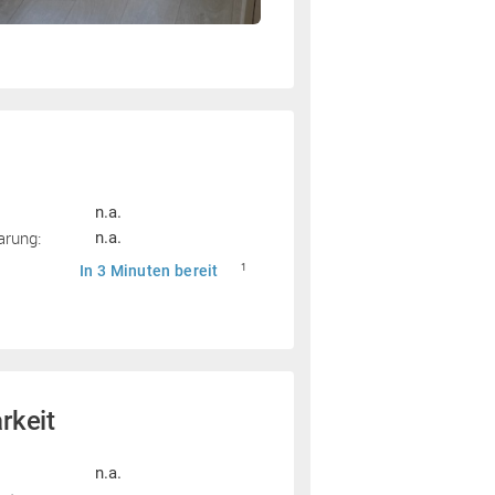
n.a.
arung:
n.a.
In 3 Minuten bereit
1
rkeit
n.a.