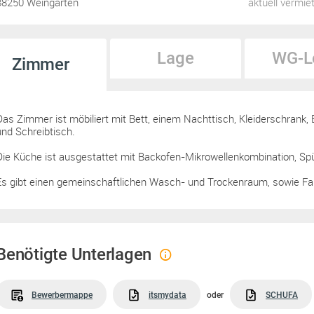
88250 Weingarten
aktuell vermie
Lage
WG-L
Zimmer
Das Zimmer ist möbiliert mit Bett, einem Nachttisch, Kleiderschrank
und Schreibtisch.
Die Küche ist ausgestattet mit Backofen-Mikrowellenkombination, Spü
Es gibt einen gemeinschaftlichen Wasch- und Trockenraum, sowie Fa
Benötigte Unterlagen
Bewerbermappe
itsmydata
oder
SCHUFA