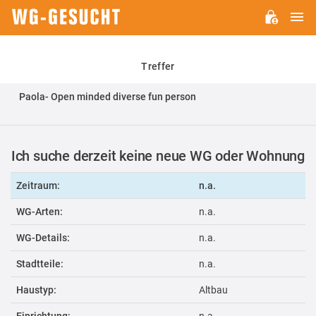
H
WG-
GESUCHT.DE
Treffer
Paola- Open minded diverse fun person
Ich suche derzeit keine neue WG oder Wohnung
Zeitraum:
n.a.
WG-Arten:
n.a.
WG-Details:
n.a.
Stadtteile:
n.a.
Haustyp:
Altbau