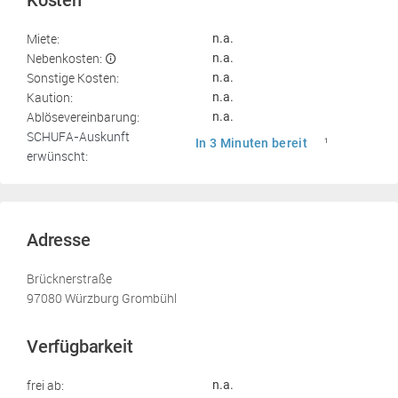
Kosten
Miete:
n.a.
Nebenkosten:
n.a.
Sonstige Kosten:
n.a.
Kaution:
n.a.
Ablösevereinbarung:
n.a.
SCHUFA-Auskunft
In 3 Minuten bereit
1
erwünscht:
Adresse
Brücknerstraße
97080 Würzburg Grombühl
Verfügbarkeit
frei ab:
n.a.