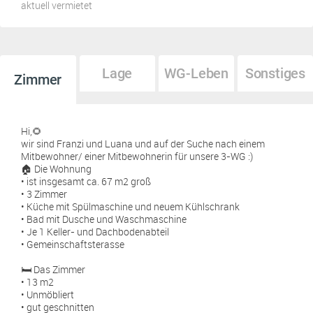
aktuell vermietet
Lage
WG-Leben
Sonstiges
Zimmer
Hi,🌻
wir sind Franzi und Luana und auf der Suche nach einem
Mitbewohner/ einer Mitbewohnerin für unsere 3-WG :)
🏠 Die Wohnung
• ist insgesamt ca. 67 m2 groß
• 3 Zimmer
• Küche mit Spülmaschine und neuem Kühlschrank
• Bad mit Dusche und Waschmaschine
• Je 1 Keller- und Dachbodenabteil
• Gemeinschaftsterasse
🛏️ Das Zimmer
• 13 m2
• Unmöbliert
• gut geschnitten