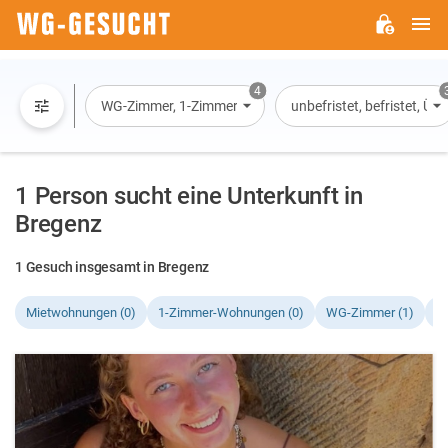
H
WG-
GESUCHT.DE
4
WG-Zimmer, 1-Zimmer-Wohnung, Wohnung, Haus
unbefristet, befristet, Ü
1 Person sucht eine Unterkunft in
Bregenz
1 Gesuch insgesamt in Bregenz
Mietwohnungen (0)
1-Zimmer-Wohnungen (0)
WG-Zimmer (1)
H