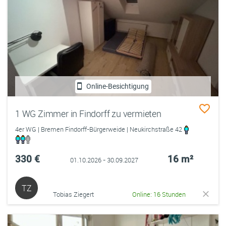
Online-Besichtigung
1 WG Zimmer in Findorff zu vermieten
4er WG | Bremen Findorff-Bürgerweide | Neukirchstraße 42
330 €
16 m²
01.10.2026 - 30.09.2027
TZ
Tobias Ziegert
Online: 16 Stunden