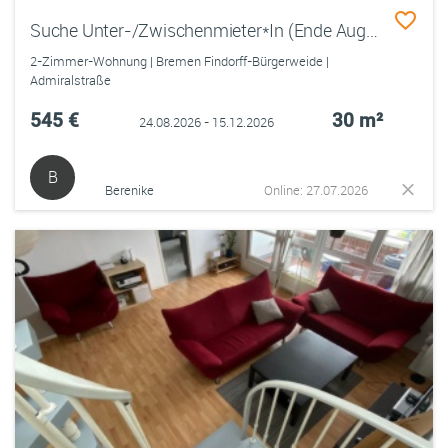
Suche Unter-/Zwischenmieter*In (Ende August - Mitte Dezember)/looking for subtenant (End of August - Mid-December)
2-Zimmer-Wohnung | Bremen Findorff-Bürgerweide |
Admiralstraße
545 €
30 m²
24.08.2026 - 15.12.2026
B
Berenike
Online: 27.07.2026