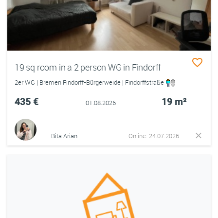
19 sq room in a 2 person WG in Findorff
2er WG | Bremen Findorff-Bürgerweide | Findorffstraße
435 €
19 m²
01.08.2026
Bita Arian
Online: 24.07.2026