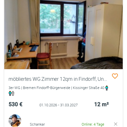
möbliertes WG Zimmer 12qm in Findorff, Uninähe
3er WG | Bremen Findorff-Bürgerweide | Kissinger Straße 40
530 €
12 m²
01.10.2026 - 31.03.2027
Schankar
Online: 4 Tage