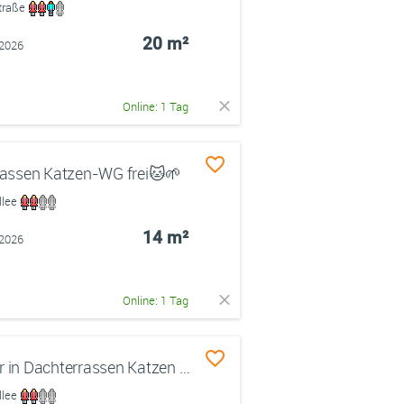
straße
20 m²
.2026
Online: 1 Tag
assen Katzen-WG frei🐱🌱
llee
14 m²
.2026
Online: 1 Tag
Zweites schönes WG Zimmer in Dachterrassen Katzen WG 🐱💕
llee