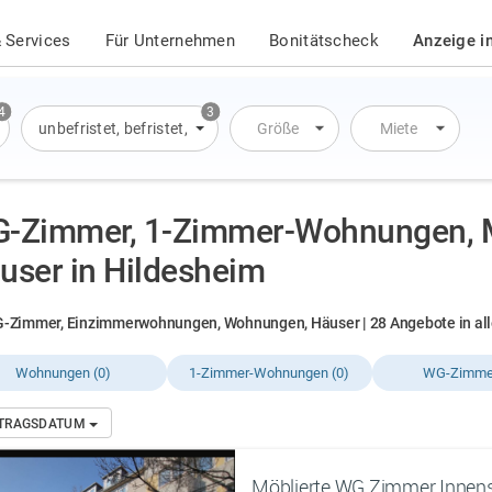
 Services
Für Unternehmen
Bonitätscheck
Anzeige i
4
3
Wohnung
unbefristet
,
Wohnung
,
befristet
,
Haus
,
Übernachtung
Größe
Miete
-Zimmer, 1-Zimmer-Wohnungen, 
user in Hildesheim
-Zimmer, Einzimmerwohnungen, Wohnungen, Häuser | 28 Angebote in all
Wohnungen (0)
1-Zimmer-Wohnungen (0)
WG-Zimmer
NTRAGSDATUM
Möblierte WG Zimmer Innens