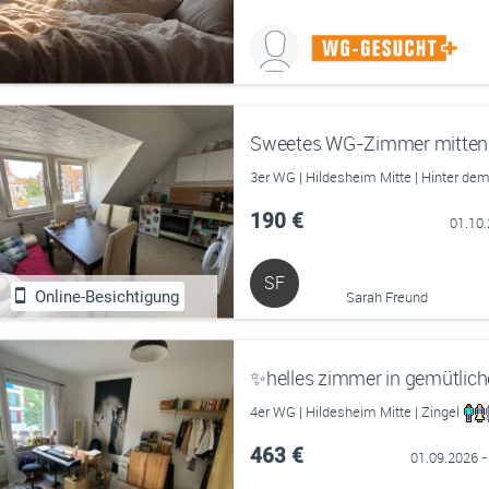
Sweetes WG-Zimmer mitten i
3er WG | Hildesheim Mitte | Hinter de
190 €
01.10
SF
Online-Besichtigung
Sarah Freund
✨helles zimmer in gemütlich
4er WG | Hildesheim Mitte | Zingel
463 €
01.09.2026 -