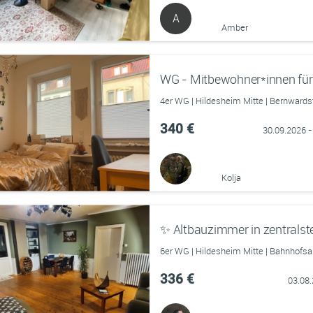
A
Amber
4er WG | Hildesheim Mitte | Bernward
340 €
30.09.2026 -
Kolja
✨️ Altbauzimmer in zentralst
6er WG | Hildesheim Mitte | Bahnhofsa
336 €
03.08