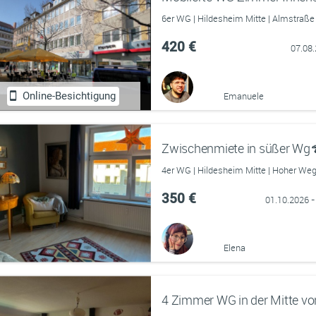
6er WG | Hildesheim Mitte | Almstraße
420 €
07.08
Online-Besichtigung
Emanuele
Zwischenmiete in süßer Wg
4er WG | Hildesheim Mitte | Hoher We
350 €
01.10.2026 -
Elena
4 Zimmer WG in der Mitte vo