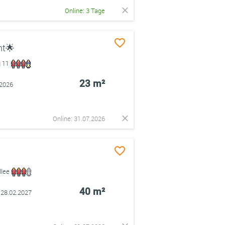
Online: 3 Tage
ht🌟
g 11
23 m²
.2026
Online: 31.07.2026
llee
40 m²
 28.02.2027