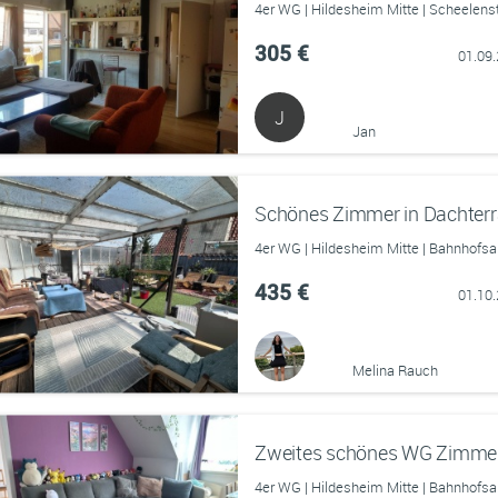
4er WG | Hildesheim Mitte | Scheelen
305 €
01.09
J
Jan
Schönes Zimmer in Dachterr
4er WG | Hildesheim Mitte | Bahnhofsa
435 €
01.10
Melina Rauch
4er WG | Hildesheim Mitte | Bahnhofsa