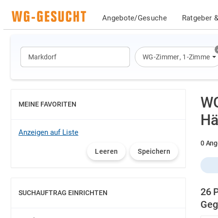
Angebote/Gesuche
Ratgeber &
WG-Zimmer
,
1-Zimmer-
WG
MEINE FAVORITEN
EINBLENDEN
Hä
Anzeigen auf Liste
0 Ang
Leeren
Speichern
26 
SUCHAUFTRAG EINRICHTEN
EINBLENDEN
Geg