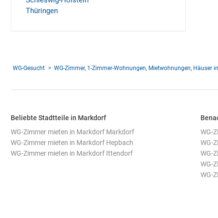
Schleswig-Holstein
Thüringen
WG-Gesucht
WG-Zimmer, 1-Zimmer-Wohnungen, Mietwohnungen, Häuser in
Beliebte Stadtteile in Markdorf
Benac
WG-Zimmer mieten in Markdorf Markdorf
WG-Zi
WG-Zimmer mieten in Markdorf Hepbach
WG-Zi
WG-Zimmer mieten in Markdorf Ittendorf
WG-Zi
WG-Zi
WG-Zi