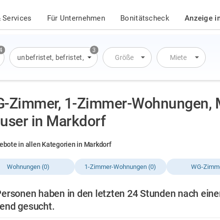
 Services
Für Unternehmen
Bonitätscheck
Anzeige i
4
3
Wohnung
unbefristet
,
Wohnung
,
befristet
,
Haus
,
Übernachtung
Größe
Miete
-Zimmer, 1-Zimmer-Wohnungen, 
user in Markdorf
ebote in allen Kategorien in Markdorf
Wohnungen (0)
1-Zimmer-Wohnungen (0)
WG-Zimme
Personen haben in den letzten 24 Stunden nach ein
end gesucht.