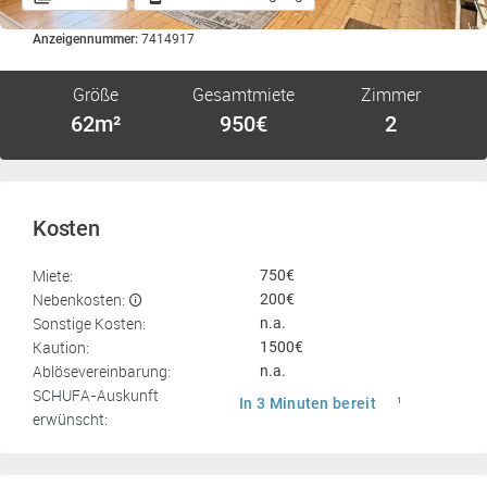
Anzeigennummer:
7414917
Größe
Gesamtmiete
Zimmer
62m²
950€
2
Kosten
Miete:
750€
Nebenkosten:
200€
Sonstige Kosten:
n.a.
Kaution:
1500€
Ablösevereinbarung:
n.a.
SCHUFA-Auskunft
In 3 Minuten bereit
1
erwünscht: