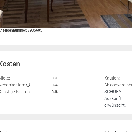
Anzeigennummer:
8935605
Kosten
Miete:
Kaution:
n.a.
Nebenkosten:
Ablösevereinb
n.a.
Sonstige Kosten:
SCHUFA-
n.a.
Auskunft
erwünscht: