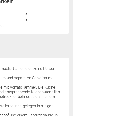
rkeit
n.a.
n.a.
tet
öbliert an eine einzelne Person
raum und separaten Schlafraum
he mit Vorratskammer. Die Küche
und entsprechende Küchenutensilien.
etrockner befindet sich in einem
elierhauses gelegen in ruhiger
nhof und einem Fabrikgebäude, in