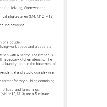
ten für Heizung, Warmwasser,
enbahnhaltestellen (M4, M12, M13)
et und bewohnt.
n or a couple.
 living/work space and a separate
chen with a pantry. The kitchen is
ll necessary kitchen utensils. The
in a laundry room in the basement of
 residential and studio complex in a
 former factory building containing
 utilities, and furnishings.
 (M4, M12, M13) are a 5-minute