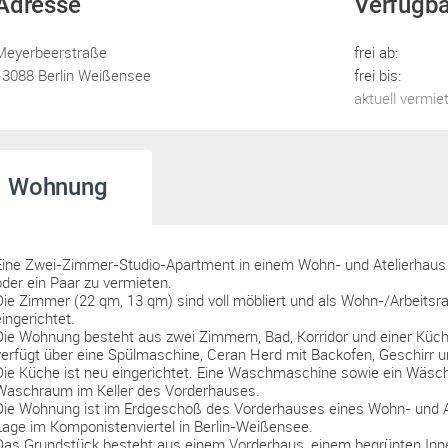
Adresse
Verfügba
Meyerbeerstraße
frei ab:
13088 Berlin Weißensee
frei bis:
aktuell vermie
Wohnung
Eine Zwei-Zimmer-Studio-Apartment in einem Wohn- und Atelierhaus m
oder ein Paar zu vermieten.
Die Zimmer (22 qm, 13 qm) sind voll möbliert und als Wohn-/Arbeits
eingerichtet.
Die Wohnung besteht aus zwei Zimmern, Bad, Korridor und einer Küc
verfügt über eine Spülmaschine, Ceran Herd mit Backofen, Geschirr 
Die Küche ist neu eingerichtet. Eine Waschmaschine sowie ein Wäsch
Waschraum im Keller des Vorderhauses.
Die Wohnung ist im Erdgeschoß des Vorderhauses eines Wohn- und At
Lage im Komponistenviertel in Berlin-Weißensee.
Das Grundstück besteht aus einem Vorderhaus, einem begrünten Inne