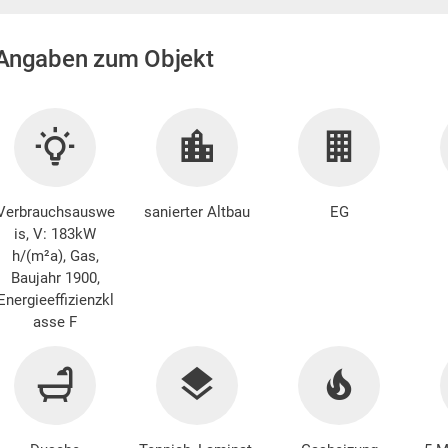
Angaben zum Objekt
Verbrauchsauswe
sanierter Altbau
EG
is, V: 183kW
h/(m²a), Gas,
Baujahr 1900,
Energieeffizienzkl
asse F