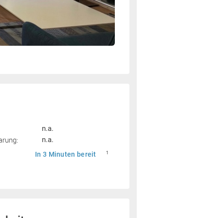
n.a.
arung:
n.a.
In 3 Minuten bereit
1