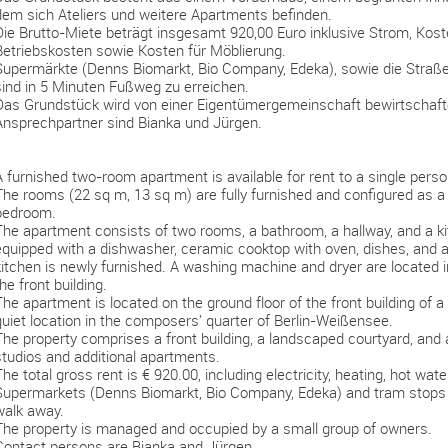
dem sich Ateliers und weitere Apartments befinden.
Die Brutto-Miete beträgt insgesamt 920,00 Euro inklusive Strom, Kos
Betriebskosten sowie Kosten für Möblierung.
Supermärkte (Denns Biomarkt, Bio Company, Edeka), sowie die Straß
sind in 5 Minuten Fußweg zu erreichen.
Das Grundstück wird von einer Eigentümergemeinschaft bewirtschaft
Ansprechpartner sind Bianka und Jürgen.
A furnished two-room apartment is available for rent to a single perso
The rooms (22 sq m, 13 sq m) are fully furnished and configured as a
bedroom.
The apartment consists of two rooms, a bathroom, a hallway, and a kit
equipped with a dishwasher, ceramic cooktop with oven, dishes, and a
kitchen is newly furnished. A washing machine and dryer are located 
he front building.
The apartment is located on the ground floor of the front building of a
quiet location in the composers' quarter of Berlin-Weißensee.
The property comprises a front building, a landscaped courtyard, and a
studios and additional apartments.
he total gross rent is € 920.00, including electricity, heating, hot water,
Supermarkets (Denns Biomarkt, Bio Company, Edeka) and tram stops
walk away.
The property is managed and occupied by a small group of owners.
Contact persons are Bianka and Jürgen.