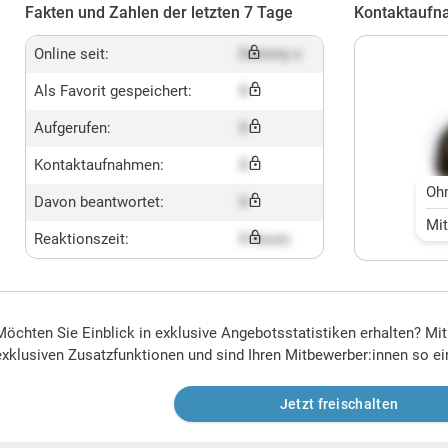
Fakten und Zahlen der letzten 7 Tage
Kontaktaufn
Online seit:
Dummy x
Als Favorit gespeichert:
X
Aufgerufen:
X
Kontaktaufnahmen:
X
Oh
Davon beantwortet:
X
Mi
Reaktionszeit:
X hours
Möchten Sie Einblick in exklusive Angebotsstatistiken erhalten? Mi
exklusiven Zusatzfunktionen und sind Ihren Mitbewerber:innen so ei
Jetzt freischalten