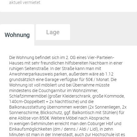
aktuell vermietet
Lage
Wohnung
Die Wohnung befindet sich im 2. OG eines Vier-Parteien-
Hauses mit sehr freundlichen hilfsbereiten Nachbarn in einer
ruhigen Seitenstraße. In der Straße kann man mit
Anwohnerparkausweis parken, außerdem wäre ab 1.12
grundsätzlich eine Garage verfügbar für 50€ / Monat. Die
Wohnung ist voll möbliert und bei Übernahme müsste
mindestens die Couchgarnitur im Wohnzimmer,
Schlafzimmermöbel (großer Kleiderschrank, große Kommode,
140cm-Doppelbett + 2x Nachttische) und die
Balkonausstattung übernommen werden (2x Sonnenliegen, 2x
Sonnenschirme, Blickschutz, ggf. Balkontisch mit Stühlen) für
eine Ablöse von 850€. Weitere Möbel nach Absprache.
In wenigen Gehminuten erreicht man den Coburger Hbf und
Einkaufsmöglichkeiten (dm / denns / Aldi / Lidl), in zehn
Minuten ist man in der Innenstadt, auch zur Hochschule ist es