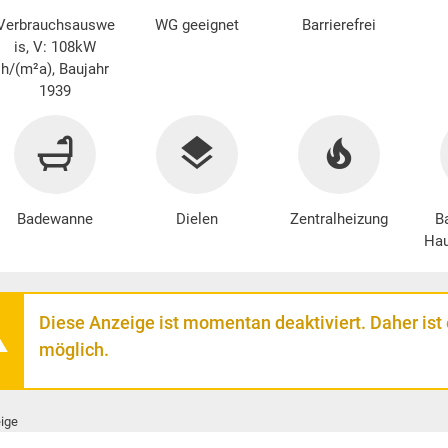
Verbrauchsauswe
WG geeignet
Barrierefrei
is, V: 108kW
h/(m²a), Baujahr
1939
Badewanne
Dielen
Zentralheizung
Ba
Hau
Diese Anzeige ist momentan deaktiviert. Daher ist
möglich.
ige