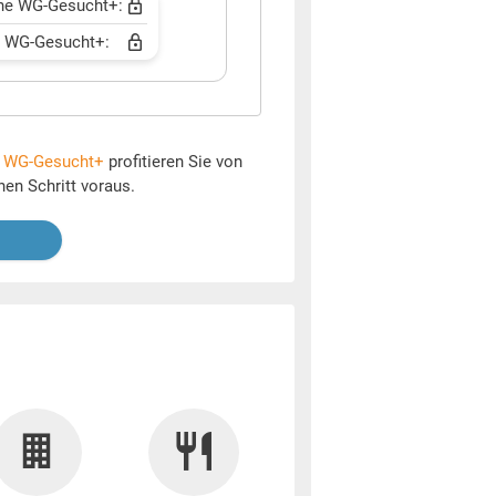
ne WG-Gesucht+:
t WG-Gesucht+:
t
WG-Gesucht+
profitieren Sie von
nen Schritt voraus.