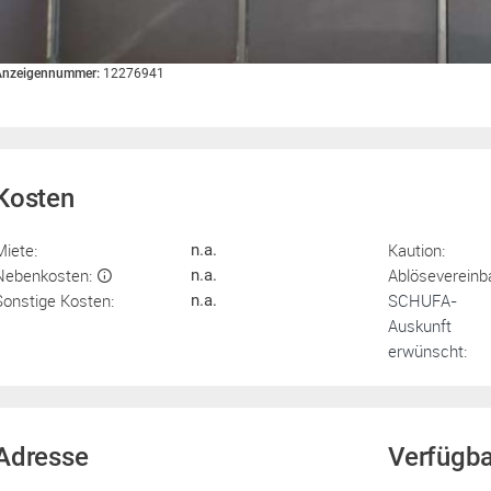
Anzeigennummer:
12276941
Kosten
Miete:
Kaution:
n.a.
Nebenkosten:
Ablösevereinb
n.a.
Sonstige Kosten:
SCHUFA-
n.a.
Auskunft
erwünscht:
Adresse
Verfügba