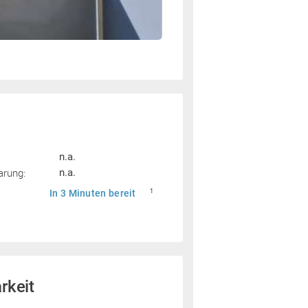
n.a.
arung:
n.a.
In 3 Minuten bereit
1
rkeit