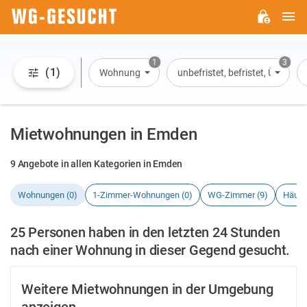
H
WG-
GESUCHT.DE
1
3
(1)
Wohnung
unbefristet, befristet, Überna
Mietwohnungen in Emden
9 Angebote in allen Kategorien in Emden
Wohnungen (0)
1-Zimmer-Wohnungen (0)
WG-Zimmer (9)
Häuse
25 Personen haben in den letzten 24 Stunden
nach einer Wohnung in dieser Gegend gesucht.
Weitere Mietwohnungen in der Umgebung