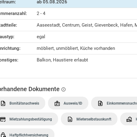
eitraum:
ab
05.08.2026
immeranzahl:
2 - 4
tadtteile:
Aaseestadt, Centrum, Geist, Gievenbeck, Hafen, M
austyp:
egal
inrichtung:
möbliert, unmöbliert, Küche vorhanden
onstiges:
Balkon, Haustiere erlaubt
orhandene Dokumente
Bonitätsnachweis
Ausweis/ID
Einkommensnach
Mietzahlungsbestätigung
Mieterselbstauskunft
Haftpflichtversicherung