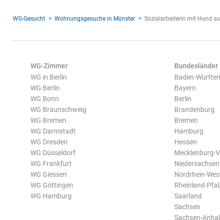
WG-Gesucht
Wohnungsgesuche in Münster
Sozialarbeiterin mit Hund s
WG-Zimmer
Bundesländer
WG in Berlin
Baden-Württe
WG Berlin
Bayern
WG Bonn
Berlin
WG Braunschweig
Brandenburg
WG Bremen
Bremen
WG Darmstadt
Hamburg
WG Dresden
Hessen
WG Düsseldorf
Mecklenburg-
WG Frankfurt
Niedersachsen
WG Giessen
Nordrhein-Wes
WG Göttingen
Rheinland-Pfal
WG Hamburg
Saarland
Sachsen
Sachsen-Anhal