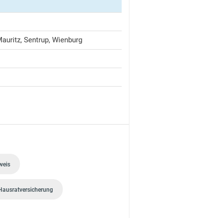
auritz, Sentrup, Wienburg
weis
Hausratversicherung