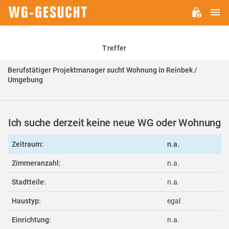
H
WG-
GESUCHT.DE
Treffer
Berufstätiger Projektmanager sucht Wohnung in Reinbek /
Umgebung
Ich suche derzeit keine neue WG oder Wohnung
Zeitraum:
n.a.
Zimmeranzahl:
n.a.
Stadtteile:
n.a.
Haustyp:
egal
Einrichtung:
n.a.