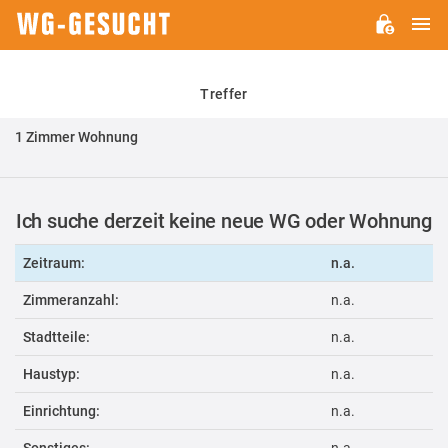
H
WG-
GESUCHT.DE
Treffer
1 Zimmer Wohnung
Ich suche derzeit keine neue WG oder Wohnung
Zeitraum:
n.a.
Zimmeranzahl:
n.a.
Stadtteile:
n.a.
Haustyp:
n.a.
Einrichtung:
n.a.