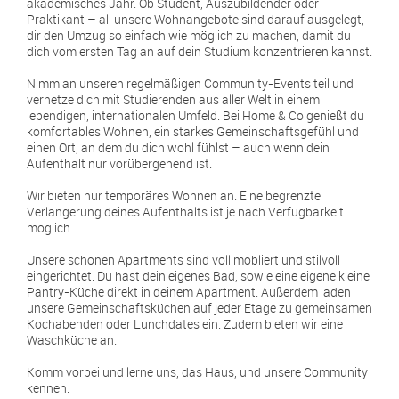
akademisches Jahr. Ob Student, Auszubildender oder
Praktikant – all unsere Wohnangebote sind darauf ausgelegt,
dir den Umzug so einfach wie möglich zu machen, damit du
dich vom ersten Tag an auf dein Studium konzentrieren kannst.
Nimm an unseren regelmäßigen Community-Events teil und
vernetze dich mit Studierenden aus aller Welt in einem
lebendigen, internationalen Umfeld. Bei Home & Co genießt du
komfortables Wohnen, ein starkes Gemeinschaftsgefühl und
einen Ort, an dem du dich wohl fühlst – auch wenn dein
Aufenthalt nur vorübergehend ist.
Wir bieten nur temporäres Wohnen an. Eine begrenzte
Verlängerung deines Aufenthalts ist je nach Verfügbarkeit
möglich.
Unsere schönen Apartments sind voll möbliert und stilvoll
eingerichtet. Du hast dein eigenes Bad, sowie eine eigene kleine
Pantry-Küche direkt in deinem Apartment. Außerdem laden
unsere Gemeinschaftsküchen auf jeder Etage zu gemeinsamen
Kochabenden oder Lunchdates ein. Zudem bieten wir eine
Waschküche an.
Komm vorbei und lerne uns, das Haus, und unsere Community
kennen.