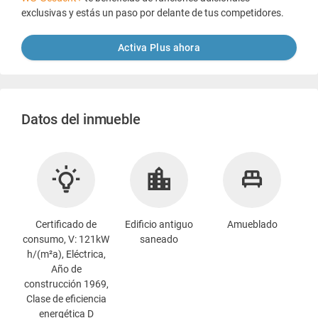
exclusivas y estás un paso por delante de tus competidores.
Activa Plus ahora
Datos del inmueble
Certificado de
Edificio antiguo
Amueblado
consumo, V: 121kW
saneado
h/(m²a), Eléctrica,
Año de
construcción 1969,
Clase de eficiencia
energética D