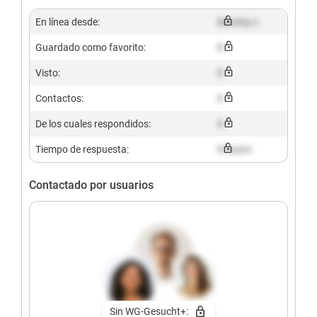
En línea desde:
Dummy x
Guardado como favorito:
X
Visto:
X
Contactos:
X
De los cuales respondidos:
X
Tiempo de respuesta:
X hours
Contactado por usuarios
Sin WG-Gesucht+: