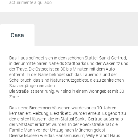
actualmente alquilado
Casa
Das Haus befindet sich in dem schönen Statteil Sankt Gertrud,
in der unmittelbaren Nähe ds Stadtparks und der Wakenitz und
der Trave. Die Ostsee ist ca 30 bis Minuten mit dem Auto
entfernt. In der Nähe befindet sich das Lauerholz und der
Schellbruch, das sind Naturschutzgebiete, die zu zahlreichen
Spaziergängen einladen.
Die Straße ist sehr ruhig, wir sind in einem Wohngebiet mit 30
Zone.
Das kleine Biedermeierhäuschen wurde vor ca 10 Jahren
kernsaniert. Heizung, Elektrik etc. wurden erneut. Es gehört zu
den ersten Häusern, die im Statteil Sankt-Gertrud außerhalb
der vAltstadt errichtet wurden. In der Roeckstraße hat die
Familie Mann vor der Umzug nach München gelebt.
Diverse Museen wie das Hansemuseum, Willy Brandt Haus