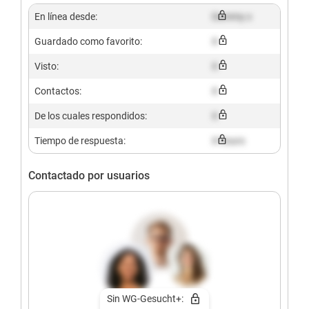
En línea desde:
Dummy x
Guardado como favorito:
X
Visto:
X
Contactos:
X
De los cuales respondidos:
X
Tiempo de respuesta:
X hours
Contactado por usuarios
Sin WG-Gesucht+: