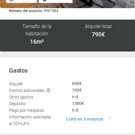
Número del anuncio:
9961984
Tamaño de la
Alquiler total
habitación
790€
16m²
Gastos
Alquiler:
690€
Gastos adicionales:
100€
Otros gastos:
n.d.
Depósito:
1580€
Pago por traspaso:
n.d.
Información solicitada
Listo en 3 minutos
1
al SCHUFA: