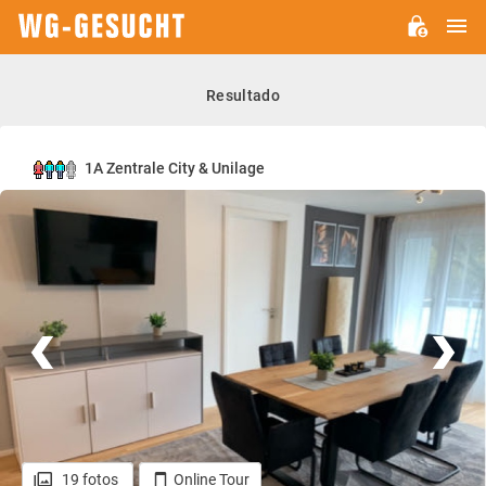
M
WG-
GESUCHT.DE
Resultado
1A Zentrale City & Unilage
19 fotos
Online Tour