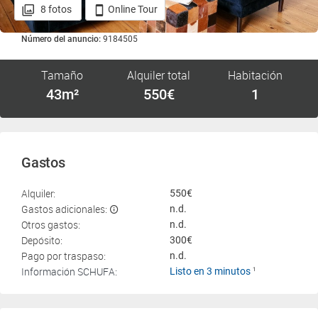
8 fotos
Online Tour
Número del anuncio:
9184505
Tamaño
Alquiler total
Habitación
43m²
550€
1
Gastos
Alquiler:
550€
Gastos adicionales:
n.d.
Otros gastos:
n.d.
Depósito:
300€
Pago por traspaso:
n.d.
Información SCHUFA:
Listo en 3 minutos
1