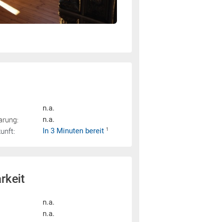
n.a.
arung:
n.a.
nft:
In 3 Minuten bereit
1
rkeit
n.a.
n.a.