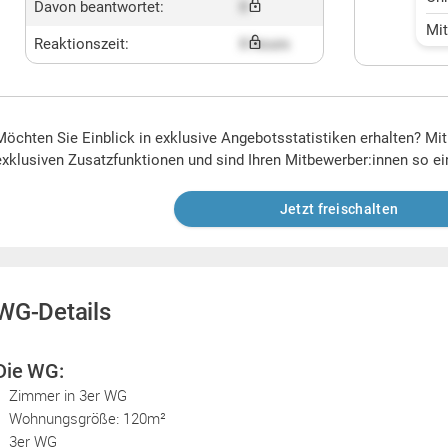
Davon beantwortet:
X
Mi
Reaktionszeit:
X hours
Möchten Sie Einblick in exklusive Angebotsstatistiken erhalten? Mi
exklusiven Zusatzfunktionen und sind Ihren Mitbewerber:innen so ei
Jetzt freischalten
WG-Details
Die WG:
Zimmer in 3er WG
Wohnungsgröße: 120m²
3er WG