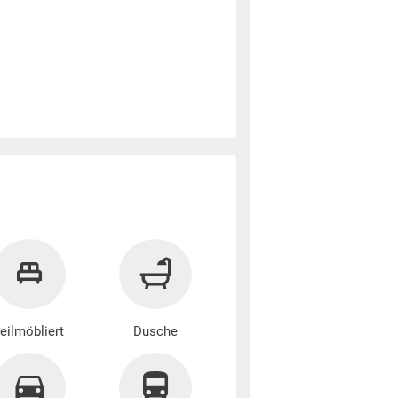
G
teilmöbliert
Dusche