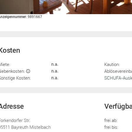
Anzeigennummer:
9891667
Kosten
Miete:
Kaution:
n.a.
Nebenkosten:
Ablösevereinb
n.a.
Sonstige Kosten:
SCHUFA-Ausku
n.a.
Adresse
Verfügba
Forkendorfer Str.
frei ab:
95511 Bayreuth Mistelbach
frei bis: