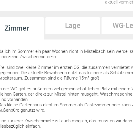
aktuell vermie
Lage
WG-Le
Zimmer
Da ich im Sommer ein paar Wochen nicht in Mistelbach sein werde, s
einen*eine Zwischenmieter*in.
Frei sind zwei kleine Zimmer im ersten OG, die zusammen vermietet we
gegenüber. Die aktuelle Bewohnerin nutzt das kleinere als Schlafzim
Arbeitsraum. Zusammen sind die Räume 15m² groß.
In der WG gibt es außerdem viel gemeinschaftlichen Platz mit ein
kleinen Garten, der direkt zur Mistel hinten rausgeht. Waschmaschine
sind vorhanden.
Das kleine Gartenhaus dient im Sommer als Gästezimmer oder kann 
Außenbüro genutzt wird.
Eine kürzerer Zwischenmiete ist auch möglich, das müssten wir dann i
diesbezüglich einfach.