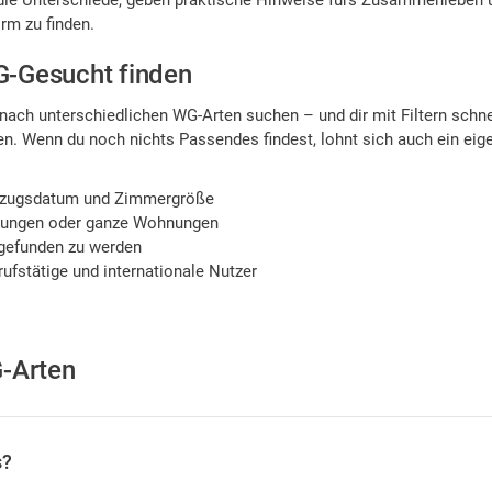
ir die Unterschiede, geben praktische Hinweise fürs Zusammenleben 
rm zu finden.
-Gesucht finden
nach unterschiedlichen WG-Arten suchen – und dir mit Filtern schne
. Wenn du noch nichts Passendes findest, lohnt sich auch ein eig
Einzugsdatum und Zimmergröße
ungen oder ganze Wohnungen
 gefunden zu werden
rufstätige und internationale Nutzer
-Arten
s?