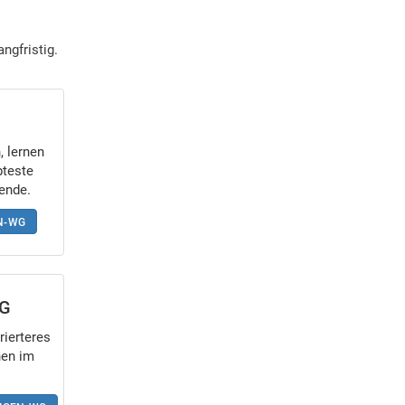
ngfristig.
 lernen
bteste
ende.
N-WG
WG
rierteres
en im