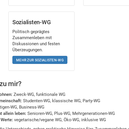
Sozialisten-WG
Politisch geprägtes
Zusammenleben mit
Diskussionen und festen
Überzeugungen.
MEHR ZUR SOZIALISTEN-WG
zu mir?
wohnen:
Zweck-WG, funktionale WG
meinschaft:
Studenten-WG, klassische WG, Party-WG
tigen-WG, Business-WG
t allein leben:
Senioren-WG, Plus-WG, Mehrgenerationen-WG
 Werte:
vegetarische/vegane WG, Öko-WG, inklusive WG