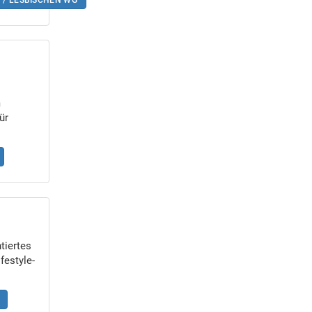
 / LESBISCHEN WG
m
ür
tiertes
estyle-