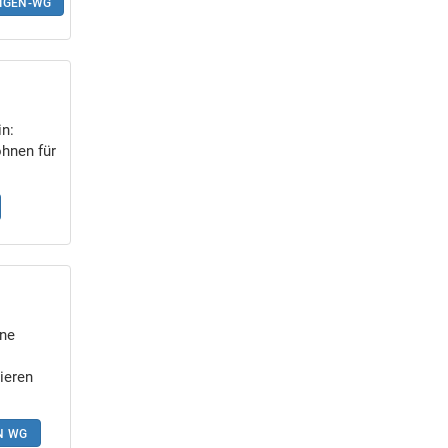
TIGEN-WG
in:
hnen für
ne
ieren
N WG