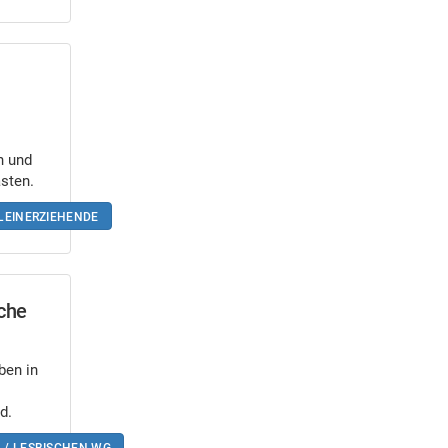
n und
asten.
LEINERZIEHENDE
sche
en in
d.