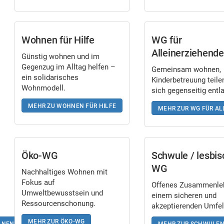
Wohnen für Hilfe
WG für
Alleinerziehende
Günstig wohnen und im
Gegenzug im Alltag helfen –
Gemeinsam wohnen,
ein solidarisches
Kinderbetreuung teile
Wohnmodell.
sich gegenseitig entl
MEHR ZU WOHNEN FÜR HILFE
MEHR ZUR WG FÜR AL
Öko-WG
Schwule / lesbi
WG
Nachhaltiges Wohnen mit
Fokus auf
Offenes Zusammenleb
Umweltbewusstsein und
einem sicheren und
Ressourcenschonung.
akzeptierenden Umfel
MEHR ZUR ÖKO-WG