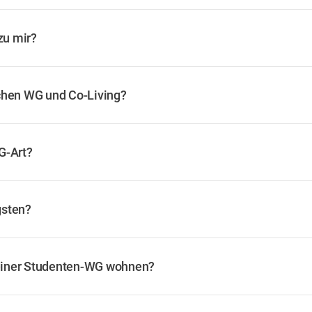
zu mir?
chen WG und Co-Living?
G-Art?
gsten?
n einer Studenten-WG wohnen?