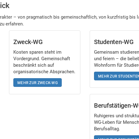
ick
akter – von pragmatisch bis gemeinschaftlich, von kurzfristig bis la
zu erfahren.
Zweck-WG
Studenten-WG
Kosten sparen steht im
Gemeinsam studieren,
Vordergrund. Gemeinschaft
und feiern – die belie
beschränkt sich auf
Wohnform für Studier
organisatorische Absprachen.
MEHR ZUR STUDENTE
MEHR ZUR ZWECK-WG
Berufstätigen-
Ruhigeres und struktu
WG-Leben für Mensch
Berufsalltag.