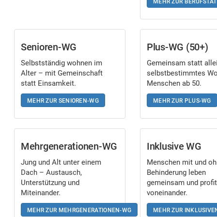
MEHR ZUR BERUFSTÄ
Senioren-WG
Plus-WG (50+)
Selbstständig wohnen im
Gemeinsam statt alle
Alter – mit Gemeinschaft
selbstbestimmtes Wo
statt Einsamkeit.
Menschen ab 50.
MEHR ZUR SENIOREN-WG
MEHR ZUR PLUS-WG
Mehrgenerationen-WG
Inklusive WG
Jung und Alt unter einem
Menschen mit und oh
Dach – Austausch,
Behinderung leben
Unterstützung und
gemeinsam und profit
Miteinander.
voneinander.
MEHR ZUR MEHRGENERATIONEN-WG
MEHR ZUR INKLUSIVE