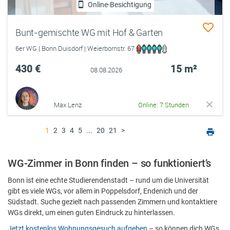
Online-Besichtigung
Bunt-gemischte WG mit Hof & Garten
6er WG | Bonn Duisdorf | Weierbornstr. 67
430 €
15 m²
08.08.2026
Max Lenz
Online: 7 Stunden
1
2
3
4
5
...
20
21
>
WG-Zimmer in Bonn finden – so funktioniert’s
Bonn ist eine echte Studierendenstadt – rund um die Universität
gibt es viele WGs, vor allem in Poppelsdorf, Endenich und der
Südstadt. Suche gezielt nach passenden Zimmern und kontaktiere
WGs direkt, um einen guten Eindruck zu hinterlassen.
Jetzt kostenlos Wohnungsgesuch aufgeben
– so können dich WGs