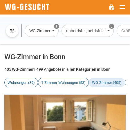
H
WG-
GESUCHT.DE
1
3
WG-Zimmer
unbefristet, befristet, Übernachtun
Grö
WG-Zimmer in Bonn
405 WG-Zimmer | 499 Angebote in allen Kategorien in Bonn
Wohnungen (39)
1-Zimmer-Wohnungen (53)
WG-Zimmer (405)
H