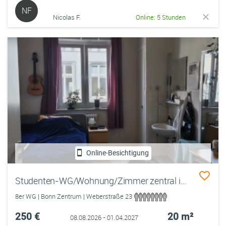
NF
Nicolas F.
Online: 5 Stunden
Online-Besichtigung
Studenten-WG/Wohnung/Zimmer zentral in Bonn
8er WG | Bonn Zentrum | Weberstraße 23
250 €
20 m²
08.08.2026 - 01.04.2027