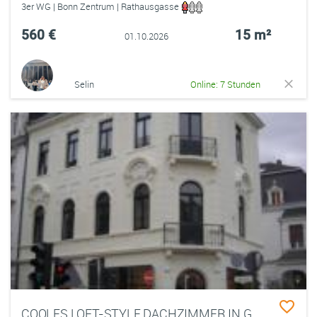
3er WG | Bonn Zentrum | Rathausgasse
560 €
15 m²
01.10.2026
Selin
Online: 7 Stunden
COOLES LOFT-STYLE DACHZIMMER IN GRÜNDERZEITHAUS NÄHE UNI-MENSA