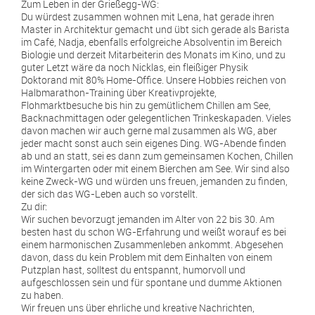
Zum Leben in der Grießegg-WG:
Du würdest zusammen wohnen mit Lena, hat gerade ihren
Master in Architektur gemacht und übt sich gerade als Barista
im Café, Nadja, ebenfalls erfolgreiche Absolventin im Bereich
Biologie und derzeit Mitarbeiterin des Monats im Kino, und zu
guter Letzt wäre da noch Nicklas, ein fleißiger Physik
Doktorand mit 80% Home-Office. Unsere Hobbies reichen von
Halbmarathon-Training über Kreativprojekte,
Flohmarktbesuche bis hin zu gemütlichem Chillen am See,
Backnachmittagen oder gelegentlichen Trinkeskapaden. Vieles
davon machen wir auch gerne mal zusammen als WG, aber
jeder macht sonst auch sein eigenes Ding. WG-Abende finden
ab und an statt, sei es dann zum gemeinsamen Kochen, Chillen
im Wintergarten oder mit einem Bierchen am See. Wir sind also
keine Zweck-WG und würden uns freuen, jemanden zu finden,
der sich das WG-Leben auch so vorstellt.
Zu dir:
Wir suchen bevorzugt jemanden im Alter von 22 bis 30. Am
besten hast du schon WG-Erfahrung und weißt worauf es bei
einem harmonischen Zusammenleben ankommt. Abgesehen
davon, dass du kein Problem mit dem Einhalten von einem
Putzplan hast, solltest du entspannt, humorvoll und
aufgeschlossen sein und für spontane und dumme Aktionen
zu haben.
Wir freuen uns über ehrliche und kreative Nachrichten,