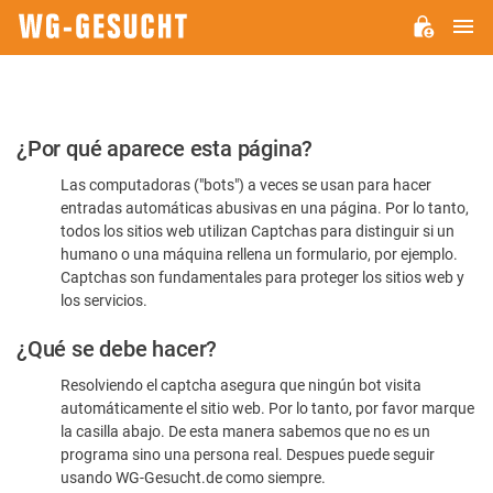
M
WG-
GESUCHT.DE
Por
¿Por qué aparece esta página?
favor,
Las computadoras ("bots") a veces se usan para hacer
confirme
entradas automáticas abusivas en una página. Por lo tanto,
que
todos los sitios web utilizan Captchas para distinguir si un
es
humano o una máquina rellena un formulario, por ejemplo.
Captchas son fundamentales para proteger los sitios web y
humano
los servicios.
¿Qué se debe hacer?
Resolviendo el captcha asegura que ningún bot visita
automáticamente el sitio web. Por lo tanto, por favor marque
la casilla abajo. De esta manera sabemos que no es un
programa sino una persona real. Despues puede seguir
usando WG-Gesucht.de como siempre.