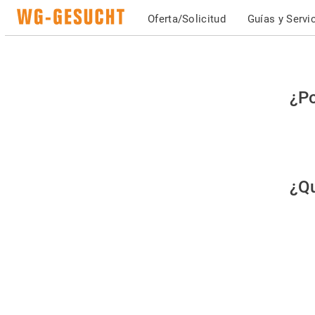
Oferta/Solicitud
Guías y Servi
Po
¿Po
fav
co
qu
¿Qu
es
hu