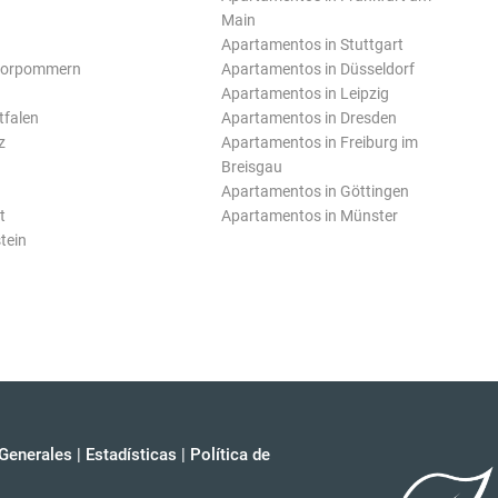
Main
Apartamentos in Stuttgart
Vorpommern
Apartamentos in Düsseldorf
Apartamentos in Leipzig
tfalen
Apartamentos in Dresden
z
Apartamentos in Freiburg im
Breisgau
Apartamentos in Göttingen
t
Apartamentos in Münster
tein
Generales
|
Estadísticas
|
Política de