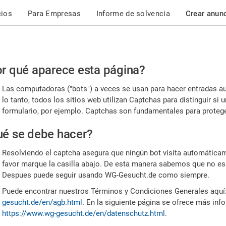
cios
Para Empresas
Informe de solvencia
Crear anun
r
r qué aparece esta página?
or,
Las computadoras ("bots") a veces se usan para hacer entradas a
nfirme
lo tanto, todos los sitios web utilizan Captchas para distinguir s
formulario, por ejemplo. Captchas son fundamentales para proteger
e
é se debe hacer?
mano
Resolviendo el captcha asegura que ningún bot visita automáticame
favor marque la casilla abajo. De esta manera sabemos que no es
Despues puede seguir usando WG-Gesucht.de como siempre.
Puede encontrar nuestros Términos y Condiciones Generales aquí
gesucht.de/en/agb.html
. En la siguiente página se ofrece más inf
https://www.wg-gesucht.de/en/datenschutz.html
.