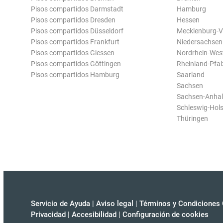
Pisos compartidos Darmstadt
Hamburg
Pisos compartidos Dresden
Hessen
Pisos compartidos Düsseldorf
Mecklenburg-
Pisos compartidos Frankfurt
Niedersachsen
Pisos compartidos Giessen
Nordrhein-Wes
Pisos compartidos Göttingen
Rheinland-Pfal
Pisos compartidos Hamburg
Saarland
Sachsen
Sachsen-Anhal
Schleswig-Hols
Thüringen
Servicio de Ayuda
|
Aviso legal
|
Términos y Condiciones 
Privacidad
|
Accesibilidad
|
Configuración de cookies