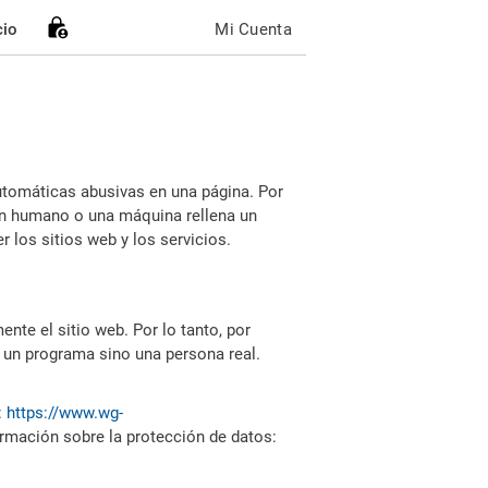
cio
Mi Cuenta
utomáticas abusivas en una página. Por
i un humano o una máquina rellena un
 los sitios web y los servicios.
nte el sitio web. Por lo tanto, por
 un programa sino una persona real.
:
https://www.wg-
ormación sobre la protección de datos: