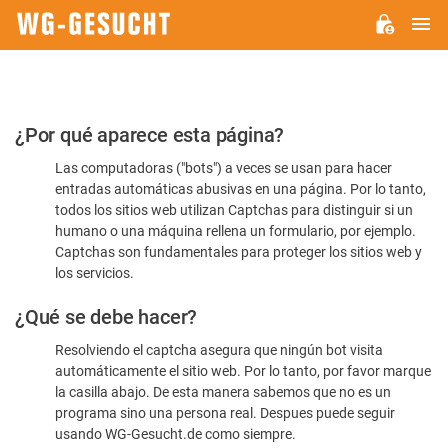
M
WG-
GESUCHT.DE
Por
¿Por qué aparece esta página?
favor,
Las computadoras ("bots") a veces se usan para hacer
confirme
entradas automáticas abusivas en una página. Por lo tanto,
que
todos los sitios web utilizan Captchas para distinguir si un
es
humano o una máquina rellena un formulario, por ejemplo.
Captchas son fundamentales para proteger los sitios web y
humano
los servicios.
¿Qué se debe hacer?
Resolviendo el captcha asegura que ningún bot visita
automáticamente el sitio web. Por lo tanto, por favor marque
la casilla abajo. De esta manera sabemos que no es un
programa sino una persona real. Despues puede seguir
usando WG-Gesucht.de como siempre.