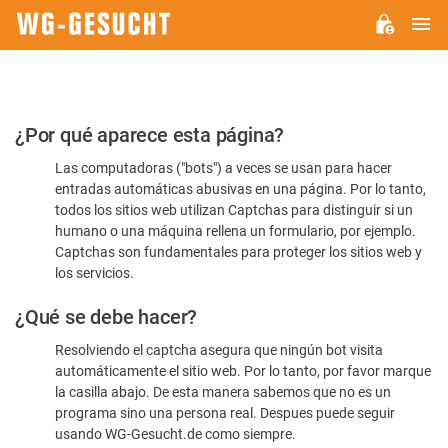
M
WG-
GESUCHT.DE
Por
¿Por qué aparece esta página?
favor,
Las computadoras ("bots") a veces se usan para hacer
confirme
entradas automáticas abusivas en una página. Por lo tanto,
que
todos los sitios web utilizan Captchas para distinguir si un
es
humano o una máquina rellena un formulario, por ejemplo.
Captchas son fundamentales para proteger los sitios web y
humano
los servicios.
¿Qué se debe hacer?
Resolviendo el captcha asegura que ningún bot visita
automáticamente el sitio web. Por lo tanto, por favor marque
la casilla abajo. De esta manera sabemos que no es un
programa sino una persona real. Despues puede seguir
usando WG-Gesucht.de como siempre.