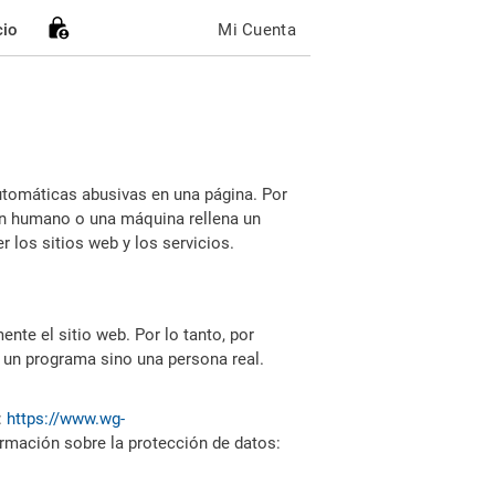
cio
Mi Cuenta
utomáticas abusivas en una página. Por
i un humano o una máquina rellena un
 los sitios web y los servicios.
nte el sitio web. Por lo tanto, por
 un programa sino una persona real.
:
https://www.wg-
ormación sobre la protección de datos: