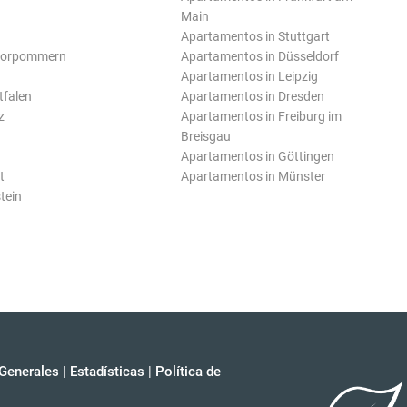
Main
Apartamentos in Stuttgart
Vorpommern
Apartamentos in Düsseldorf
Apartamentos in Leipzig
tfalen
Apartamentos in Dresden
z
Apartamentos in Freiburg im
Breisgau
Apartamentos in Göttingen
t
Apartamentos in Münster
tein
Generales
|
Estadísticas
|
Política de