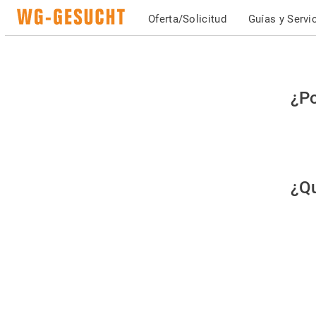
Oferta/Solicitud
Guías y Servi
Po
¿Po
fav
co
qu
¿Qu
es
hu