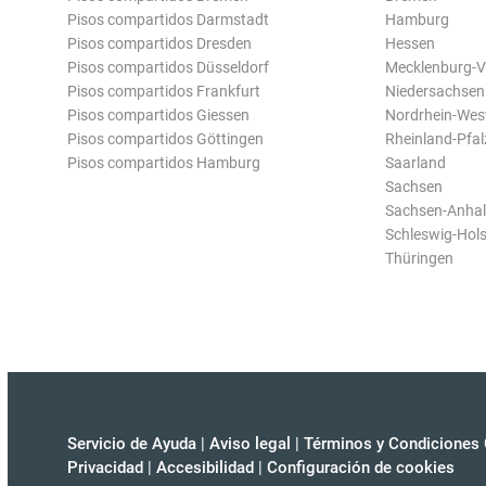
Pisos compartidos Darmstadt
Hamburg
Pisos compartidos Dresden
Hessen
Pisos compartidos Düsseldorf
Mecklenburg-
Pisos compartidos Frankfurt
Niedersachsen
Pisos compartidos Giessen
Nordrhein-Wes
Pisos compartidos Göttingen
Rheinland-Pfal
Pisos compartidos Hamburg
Saarland
Sachsen
Sachsen-Anhal
Schleswig-Hols
Thüringen
Servicio de Ayuda
|
Aviso legal
|
Términos y Condiciones 
Privacidad
|
Accesibilidad
|
Configuración de cookies