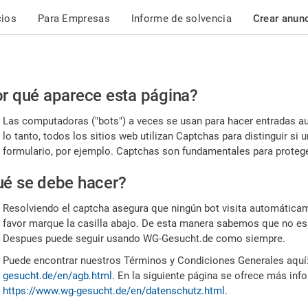
cios
Para Empresas
Informe de solvencia
Crear anun
r
r qué aparece esta página?
or,
Las computadoras ("bots") a veces se usan para hacer entradas a
nfirme
lo tanto, todos los sitios web utilizan Captchas para distinguir s
formulario, por ejemplo. Captchas son fundamentales para proteger
e
é se debe hacer?
mano
Resolviendo el captcha asegura que ningún bot visita automáticame
favor marque la casilla abajo. De esta manera sabemos que no es
Despues puede seguir usando WG-Gesucht.de como siempre.
Puede encontrar nuestros Términos y Condiciones Generales aquí
gesucht.de/en/agb.html
. En la siguiente página se ofrece más inf
https://www.wg-gesucht.de/en/datenschutz.html
.