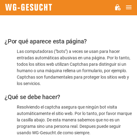
M
WG-
GESUCHT.DE
Por
¿Por qué aparece esta página?
favor,
Las computadoras ("bots") a veces se usan para hacer
confirme
entradas automáticas abusivas en una página. Por lo tanto,
que
todos los sitios web utilizan Captchas para distinguir si un
es
humano o una máquina rellena un formulario, por ejemplo.
Captchas son fundamentales para proteger los sitios web y
humano
los servicios.
¿Qué se debe hacer?
Resolviendo el captcha asegura que ningún bot visita
automáticamente el sitio web. Por lo tanto, por favor marque
la casilla abajo. De esta manera sabemos que no es un
programa sino una persona real. Despues puede seguir
usando WG-Gesucht.de como siempre.