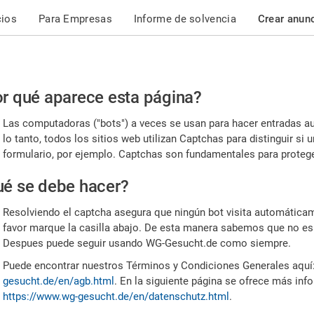
cios
Para Empresas
Informe de solvencia
Crear anun
r
r qué aparece esta página?
or,
Las computadoras ("bots") a veces se usan para hacer entradas a
nfirme
lo tanto, todos los sitios web utilizan Captchas para distinguir s
formulario, por ejemplo. Captchas son fundamentales para proteger
e
é se debe hacer?
mano
Resolviendo el captcha asegura que ningún bot visita automáticame
favor marque la casilla abajo. De esta manera sabemos que no es
Despues puede seguir usando WG-Gesucht.de como siempre.
Puede encontrar nuestros Términos y Condiciones Generales aquí
gesucht.de/en/agb.html
. En la siguiente página se ofrece más inf
https://www.wg-gesucht.de/en/datenschutz.html
.