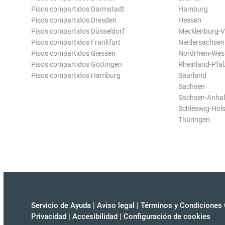
Pisos compartidos Darmstadt
Hamburg
Pisos compartidos Dresden
Hessen
Pisos compartidos Düsseldorf
Mecklenburg-
Pisos compartidos Frankfurt
Niedersachsen
Pisos compartidos Giessen
Nordrhein-Wes
Pisos compartidos Göttingen
Rheinland-Pfal
Pisos compartidos Hamburg
Saarland
Sachsen
Sachsen-Anhal
Schleswig-Hols
Thüringen
Servicio de Ayuda
|
Aviso legal
|
Términos y Condiciones 
Privacidad
|
Accesibilidad
|
Configuración de cookies