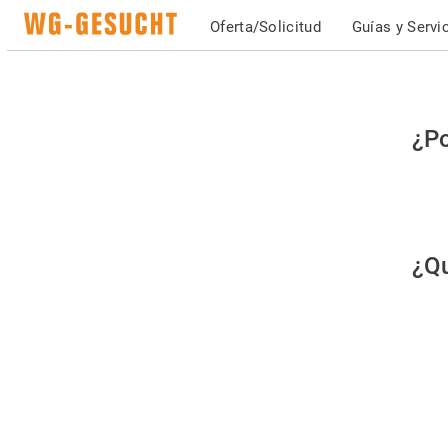
Oferta/Solicitud
Guías y Servi
Po
¿Po
fav
co
qu
¿Qu
es
hu