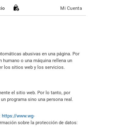
cio
Mi Cuenta
utomáticas abusivas en una página. Por
i un humano o una máquina rellena un
 los sitios web y los servicios.
nte el sitio web. Por lo tanto, por
 un programa sino una persona real.
:
https://www.wg-
ormación sobre la protección de datos: