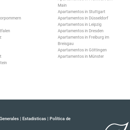
Main
Apartamentos in Stuttgart
Vorpommern
Apartamentos in Düsseldorf
Apartamentos in Leipzig
tfalen
Apartamentos in Dresden
z
Apartamentos in Freiburg im
Breisgau
Apartamentos in Göttingen
t
Apartamentos in Münster
tein
Generales
|
Estadísticas
|
Política de