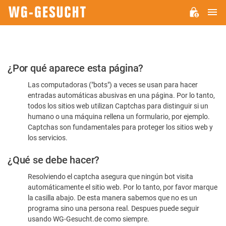
M
WG-
GESUCHT.DE
Por
¿Por qué aparece esta página?
favor,
Las computadoras ("bots") a veces se usan para hacer
confirme
entradas automáticas abusivas en una página. Por lo tanto,
que
todos los sitios web utilizan Captchas para distinguir si un
es
humano o una máquina rellena un formulario, por ejemplo.
Captchas son fundamentales para proteger los sitios web y
humano
los servicios.
¿Qué se debe hacer?
Resolviendo el captcha asegura que ningún bot visita
automáticamente el sitio web. Por lo tanto, por favor marque
la casilla abajo. De esta manera sabemos que no es un
programa sino una persona real. Despues puede seguir
usando WG-Gesucht.de como siempre.