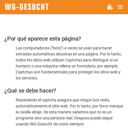
M
WG-
GESUCHT.DE
Por
¿Por qué aparece esta página?
favor,
Las computadoras ("bots") a veces se usan para hacer
confirme
entradas automáticas abusivas en una página. Por lo tanto,
que
todos los sitios web utilizan Captchas para distinguir si un
es
humano o una máquina rellena un formulario, por ejemplo.
Captchas son fundamentales para proteger los sitios web y
humano
los servicios.
¿Qué se debe hacer?
Resolviendo el captcha asegura que ningún bot visita
automáticamente el sitio web. Por lo tanto, por favor marque
la casilla abajo. De esta manera sabemos que no es un
programa sino una persona real. Despues puede seguir
usando WG-Gesucht.de como siempre.