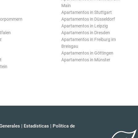
Main
Apartamentos in Stuttgart
Vorpommern
Apartamentos in Düsseldorf
Apartamentos in Leipzig
tfalen
Apartamentos in Dresden
z
Apartamentos in Freiburg im
Breisgau
Apartamentos in Göttingen
t
Apartamentos in Münster
tein
Generales
|
Estadísticas
|
Política de