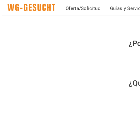
Oferta/Solicitud
Guías y Servi
Po
¿Po
fav
co
qu
¿Qu
es
hu