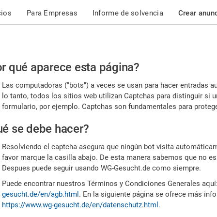
cios
Para Empresas
Informe de solvencia
Crear anun
r
r qué aparece esta página?
or,
Las computadoras ("bots") a veces se usan para hacer entradas a
nfirme
lo tanto, todos los sitios web utilizan Captchas para distinguir s
formulario, por ejemplo. Captchas son fundamentales para proteger
e
é se debe hacer?
mano
Resolviendo el captcha asegura que ningún bot visita automáticame
favor marque la casilla abajo. De esta manera sabemos que no es
Despues puede seguir usando WG-Gesucht.de como siempre.
Puede encontrar nuestros Términos y Condiciones Generales aquí
gesucht.de/en/agb.html
. En la siguiente página se ofrece más inf
https://www.wg-gesucht.de/en/datenschutz.html
.