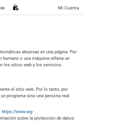
cio
Mi Cuenta
utomáticas abusivas en una página. Por
i un humano o una máquina rellena un
 los sitios web y los servicios.
nte el sitio web. Por lo tanto, por
 un programa sino una persona real.
:
https://www.wg-
ormación sobre la protección de datos: