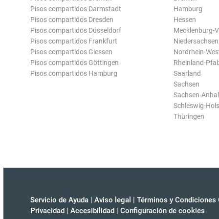
Pisos compartidos Darmstadt
Hamburg
Pisos compartidos Dresden
Hessen
Pisos compartidos Düsseldorf
Mecklenburg-
Pisos compartidos Frankfurt
Niedersachsen
Pisos compartidos Giessen
Nordrhein-Wes
Pisos compartidos Göttingen
Rheinland-Pfal
Pisos compartidos Hamburg
Saarland
Sachsen
Sachsen-Anhal
Schleswig-Hols
Thüringen
Servicio de Ayuda
|
Aviso legal
|
Términos y Condiciones 
Privacidad
|
Accesibilidad
|
Configuración de cookies