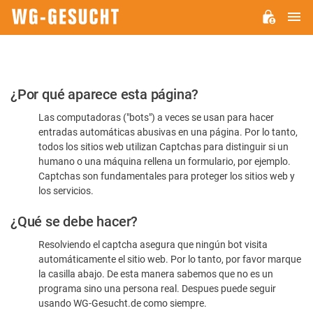
M
WG-
GESUCHT.DE
Por
¿Por qué aparece esta página?
favor,
Las computadoras ("bots") a veces se usan para hacer
confirme
entradas automáticas abusivas en una página. Por lo tanto,
que
todos los sitios web utilizan Captchas para distinguir si un
es
humano o una máquina rellena un formulario, por ejemplo.
Captchas son fundamentales para proteger los sitios web y
humano
los servicios.
¿Qué se debe hacer?
Resolviendo el captcha asegura que ningún bot visita
automáticamente el sitio web. Por lo tanto, por favor marque
la casilla abajo. De esta manera sabemos que no es un
programa sino una persona real. Despues puede seguir
usando WG-Gesucht.de como siempre.