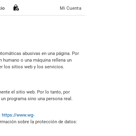
cio
Mi Cuenta
utomáticas abusivas en una página. Por
i un humano o una máquina rellena un
 los sitios web y los servicios.
nte el sitio web. Por lo tanto, por
 un programa sino una persona real.
:
https://www.wg-
ormación sobre la protección de datos: