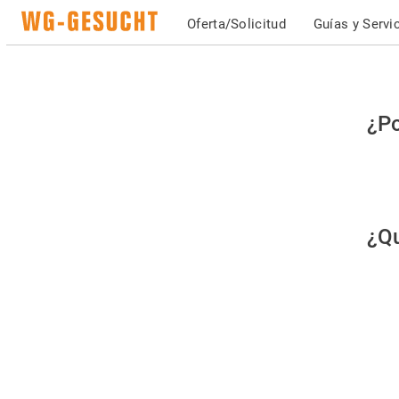
Oferta/Solicitud
Guías y Servi
Po
¿Po
fav
co
qu
¿Qu
es
hu