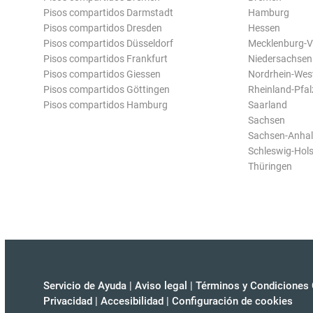
Pisos compartidos Darmstadt
Hamburg
Pisos compartidos Dresden
Hessen
Pisos compartidos Düsseldorf
Mecklenburg-
Pisos compartidos Frankfurt
Niedersachsen
Pisos compartidos Giessen
Nordrhein-Wes
Pisos compartidos Göttingen
Rheinland-Pfal
Pisos compartidos Hamburg
Saarland
Sachsen
Sachsen-Anhal
Schleswig-Hols
Thüringen
Servicio de Ayuda
|
Aviso legal
|
Términos y Condiciones 
Privacidad
|
Accesibilidad
|
Configuración de cookies