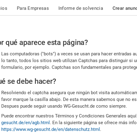
cios
Para Empresas
Informe de solvencia
Crear anun
r
r qué aparece esta página?
or,
Las computadoras ("bots") a veces se usan para hacer entradas a
nfirme
lo tanto, todos los sitios web utilizan Captchas para distinguir s
formulario, por ejemplo. Captchas son fundamentales para proteger
e
é se debe hacer?
mano
Resolviendo el captcha asegura que ningún bot visita automáticame
favor marque la casilla abajo. De esta manera sabemos que no es
Despues puede seguir usando WG-Gesucht.de como siempre.
Puede encontrar nuestros Términos y Condiciones Generales aquí
gesucht.de/en/agb.html
. En la siguiente página se ofrece más inf
https://www.wg-gesucht.de/en/datenschutz.html
.