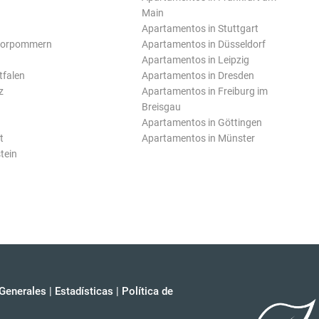
Main
Apartamentos in Stuttgart
Vorpommern
Apartamentos in Düsseldorf
Apartamentos in Leipzig
tfalen
Apartamentos in Dresden
z
Apartamentos in Freiburg im
Breisgau
Apartamentos in Göttingen
t
Apartamentos in Münster
tein
Generales
|
Estadísticas
|
Política de