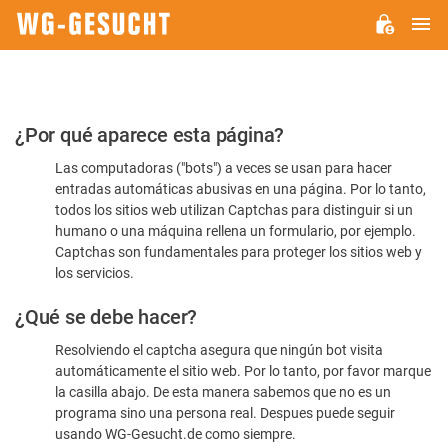
M
WG-
GESUCHT.DE
Por
¿Por qué aparece esta página?
favor,
Las computadoras ("bots") a veces se usan para hacer
confirme
entradas automáticas abusivas en una página. Por lo tanto,
que
todos los sitios web utilizan Captchas para distinguir si un
es
humano o una máquina rellena un formulario, por ejemplo.
Captchas son fundamentales para proteger los sitios web y
humano
los servicios.
¿Qué se debe hacer?
Resolviendo el captcha asegura que ningún bot visita
automáticamente el sitio web. Por lo tanto, por favor marque
la casilla abajo. De esta manera sabemos que no es un
programa sino una persona real. Despues puede seguir
usando WG-Gesucht.de como siempre.