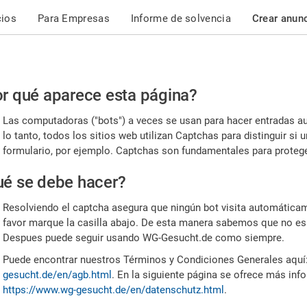
cios
Para Empresas
Informe de solvencia
Crear anun
r
r qué aparece esta página?
or,
Las computadoras ("bots") a veces se usan para hacer entradas a
nfirme
lo tanto, todos los sitios web utilizan Captchas para distinguir s
formulario, por ejemplo. Captchas son fundamentales para proteger
e
é se debe hacer?
mano
Resolviendo el captcha asegura que ningún bot visita automáticame
favor marque la casilla abajo. De esta manera sabemos que no es
Despues puede seguir usando WG-Gesucht.de como siempre.
Puede encontrar nuestros Términos y Condiciones Generales aquí
gesucht.de/en/agb.html
. En la siguiente página se ofrece más inf
https://www.wg-gesucht.de/en/datenschutz.html
.