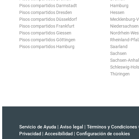
Pisos compartidos Darmstadt
Hamburg
Pisos compartidos Dresden
Hessen
Pisos compartidos Düsseldorf
Mecklenburg-
Pisos compartidos Frankfurt
Niedersachsen
Pisos compartidos Giessen
Nordrhein-Wes
Pisos compartidos Göttingen
Rheinland-Pfal
Pisos compartidos Hamburg
Saarland
Sachsen
Sachsen-Anhal
Schleswig-Hols
Thüringen
Servicio de Ayuda
|
Aviso legal
|
Términos y Condiciones 
Privacidad
|
Accesibilidad
|
Configuración de cookies