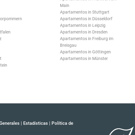
Main
Apartamentos in Stuttgart
Vorpommern
Apartamentos in Düsseldorf
Apartamentos in Leipzig
tfalen
Apartamentos in Dresden
z
Apartamentos in Freiburg im
Breisgau
Apartamentos in Göttingen
t
Apartamentos in Münster
tein
Generales
|
Estadísticas
|
Política de