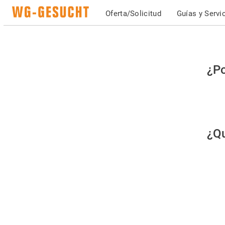
Oferta/Solicitud
Guías y Servi
Po
¿Po
fav
co
qu
¿Qu
es
hu