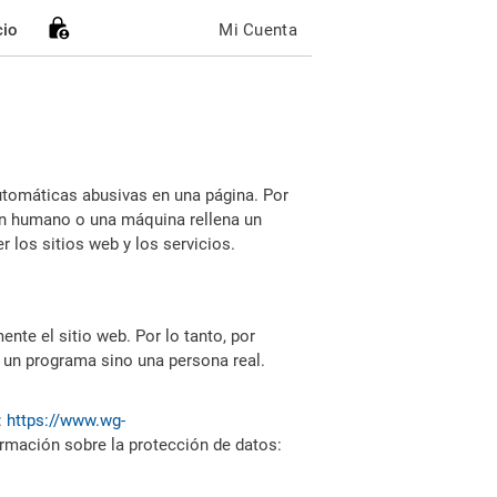
cio
Mi Cuenta
utomáticas abusivas en una página. Por
i un humano o una máquina rellena un
 los sitios web y los servicios.
nte el sitio web. Por lo tanto, por
 un programa sino una persona real.
:
https://www.wg-
ormación sobre la protección de datos: