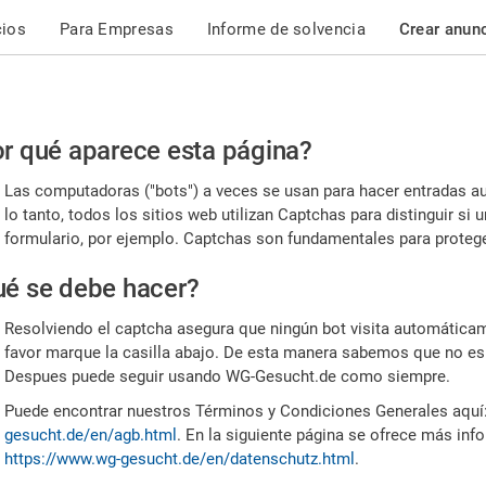
cios
Para Empresas
Informe de solvencia
Crear anun
r
r qué aparece esta página?
or,
Las computadoras ("bots") a veces se usan para hacer entradas a
nfirme
lo tanto, todos los sitios web utilizan Captchas para distinguir s
formulario, por ejemplo. Captchas son fundamentales para proteger
e
é se debe hacer?
mano
Resolviendo el captcha asegura que ningún bot visita automáticame
favor marque la casilla abajo. De esta manera sabemos que no es
Despues puede seguir usando WG-Gesucht.de como siempre.
Puede encontrar nuestros Términos y Condiciones Generales aquí
gesucht.de/en/agb.html
. En la siguiente página se ofrece más inf
https://www.wg-gesucht.de/en/datenschutz.html
.