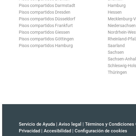
Pisos compartidos Darmstadt
Hamburg
Pisos compartidos Dresden
Hessen
Pisos compartidos Düsseldorf
Mecklenburg-
Pisos compartidos Frankfurt
Niedersachsen
Pisos compartidos Giessen
Nordrhein-Wes
Pisos compartidos Göttingen
Rheinland-Pfal
Pisos compartidos Hamburg
Saarland
Sachsen
Sachsen-Anhal
Schleswig-Hols
Thüringen
Servicio de Ayuda
|
Aviso legal
|
Términos y Condiciones 
Privacidad
|
Accesibilidad
|
Configuración de cookies