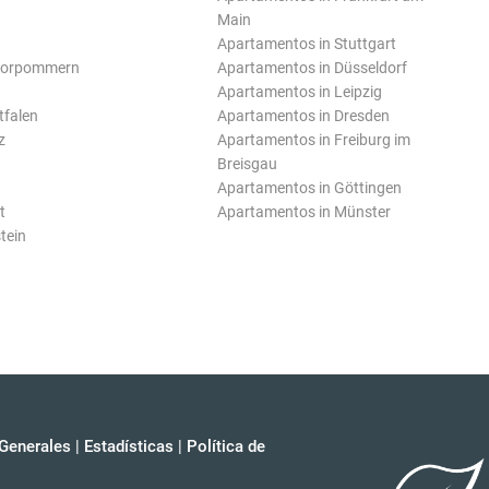
Main
Apartamentos in Stuttgart
Vorpommern
Apartamentos in Düsseldorf
Apartamentos in Leipzig
tfalen
Apartamentos in Dresden
z
Apartamentos in Freiburg im
Breisgau
Apartamentos in Göttingen
t
Apartamentos in Münster
tein
Generales
|
Estadísticas
|
Política de