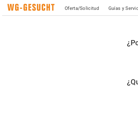
Oferta/Solicitud
Guías y Servi
Po
¿Po
fav
co
qu
¿Qu
es
hu