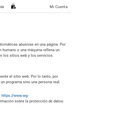
cio
Mi Cuenta
utomáticas abusivas en una página. Por
i un humano o una máquina rellena un
 los sitios web y los servicios.
nte el sitio web. Por lo tanto, por
 un programa sino una persona real.
:
https://www.wg-
ormación sobre la protección de datos: