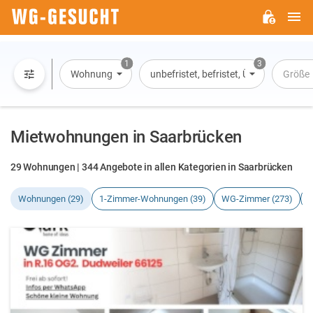
H
WG-
GESUCHT.DE
1
3
Wohnung
unbefristet, befristet, Übernachtung
Größe
Mietwohnungen in Saarbrücken
29 Wohnungen | 344 Angebote in allen Kategorien in Saarbrücken
Wohnungen (29)
1-Zimmer-Wohnungen (39)
WG-Zimmer (273)
H