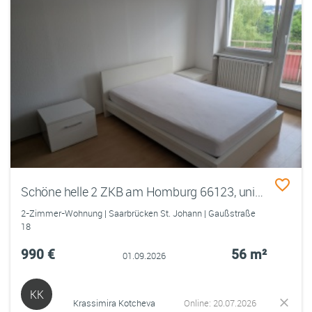
Schöne helle 2 ZKB am Homburg 66123, uninah & frisch renoviert
2-Zimmer-Wohnung | Saarbrücken St. Johann | Gaußstraße
18
990 €
56 m²
01.09.2026
KK
Krassimira Kotcheva
Online: 20.07.2026