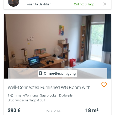
Anahita Bakhtiar
Online: 3 Tage
Online-Besichtigung
Well-Connected Furnished WG Room with Balcony | 7 min to Uni | Shops & Buses Nearby
1-Zimmer-Wohnung | Saarbrücken Dudweiler |
Bruchwiesenanlage 4 301
390 €
18 m²
15.08.2026