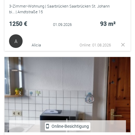
3-Zimmer-Wohnung | Saarbrücken Saarbrücken St. Johann
bi... | Arndtstraße 15
1250 €
93 m²
01.09.2026
A
Alicia
Online: 01.08.2026
Online-Besichtigung