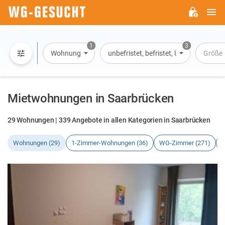
H
WG-
GESUCHT.DE
1
3
Wohnung
unbefristet, befristet, Übernachtung
Größe
Mietwohnungen in Saarbrücken
29 Wohnungen | 339 Angebote in allen Kategorien in Saarbrücken
Wohnungen (29)
1-Zimmer-Wohnungen (36)
WG-Zimmer (271)
H