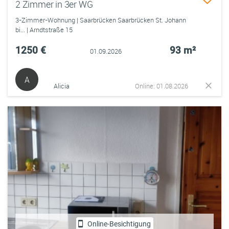
2 Zimmer in 3er WG
3-Zimmer-Wohnung | Saarbrücken Saarbrücken St. Johann
bi... | Arndtstraße 15
1250 €
93 m²
01.09.2026
A
Alicia
Online: 01.08.2026
Online-Besichtigung