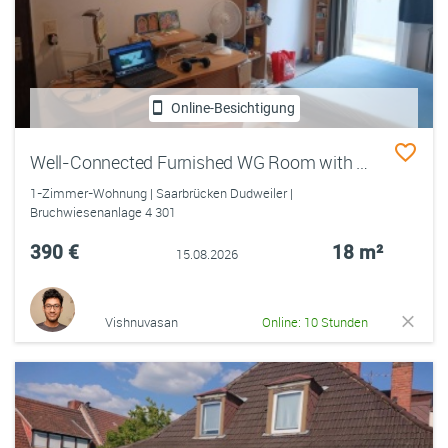
Online-Besichtigung
Well-Connected Furnished WG Room with Balcony | 7 min to Uni | Shops & Buses Nearby
1-Zimmer-Wohnung | Saarbrücken Dudweiler |
Bruchwiesenanlage 4 301
390 €
18 m²
15.08.2026
Vishnuvasan
Online: 10 Stunden