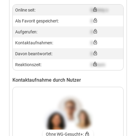
Online seit:
Dummy x
Als Favorit gespeichert:
X
Aufgerufen:
X
Kontaktaufnahmen:
X
Davon beantwortet:
X
Reaktionszeit:
X hours
Kontaktaufnahme durch Nutzer
Ohne WG-Gesucht+: