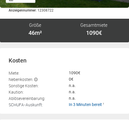
Anzeigennummer:
12308722
Größe
Gesamtmiete
46m²
1090€
Kosten
Miete:
1090€
Nebenkosten:
0€
Sonstige Kosten:
n.a.
Kaution:
n.a.
Ablösevereinbarung:
n.a.
SCHUFA-Auskunft:
In 3 Minuten bereit
1