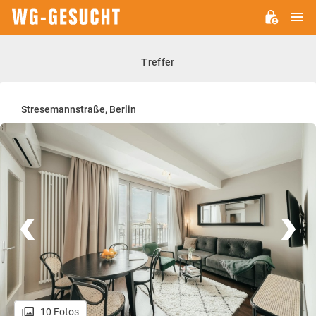
H
WG-
GESUCHT.DE
Treffer
Stresemannstraße, Berlin
10 Fotos