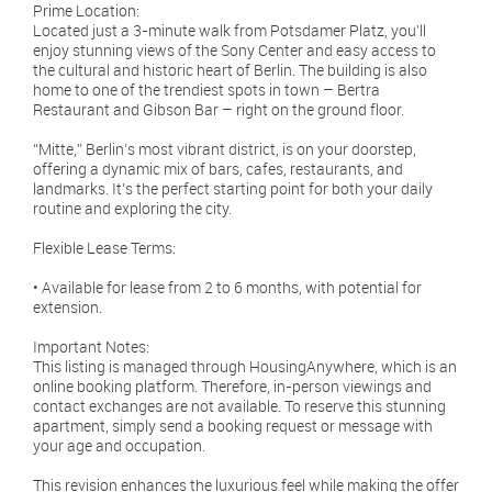
Prime Location:
Located just a 3-minute walk from Potsdamer Platz, you’ll
enjoy stunning views of the Sony Center and easy access to
the cultural and historic heart of Berlin. The building is also
home to one of the trendiest spots in town – Bertra
Restaurant and Gibson Bar – right on the ground floor.
“Mitte,” Berlin’s most vibrant district, is on your doorstep,
offering a dynamic mix of bars, cafes, restaurants, and
landmarks. It’s the perfect starting point for both your daily
routine and exploring the city.
Flexible Lease Terms:
• Available for lease from 2 to 6 months, with potential for
extension.
Important Notes:
This listing is managed through HousingAnywhere, which is an
online booking platform. Therefore, in-person viewings and
contact exchanges are not available. To reserve this stunning
apartment, simply send a booking request or message with
your age and occupation.
This revision enhances the luxurious feel while making the offer